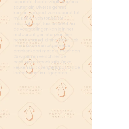
separate theaterzaaltjes in ons
souterrain. Diverse genres
komen aan bod, van cabaret tot
muziek en van toneel tot
musical. Voor, tussen en/of na
de voorstellingen kan je in het
restaurant genieten van een
heerlijk shared-dining diner. Ook
heeft Scala een uitgebreide
drankenkaart met o.a. meer dan
25 wijnen en verschillende
cocktails en mocktails. Onze
keuken sluit overigens pas als de
laatste gast is uitgegeten.