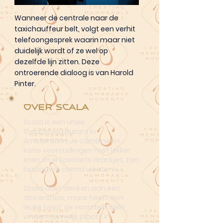
Wanneer de centrale naar de
taxichauffeur belt, volgt een verhit
telefoongesprek waarin maar niet
duidelijk wordt of ze wel op
dezelfde lijn zitten. Deze
ontroerende dialoog is van Harold
Pinter.
Over Scala
Scala is een uniek
theaterrestaurant in
Amsterdam. Je combineert
korte voorstellingen met lekker
eten én je favoriete drankjes. Een
bijzondere avond uit eten!
Scala doet denken aan een
dinnershow, maar heeft een
leuke twist: de voorstellingen
vinden namelijk plaats in