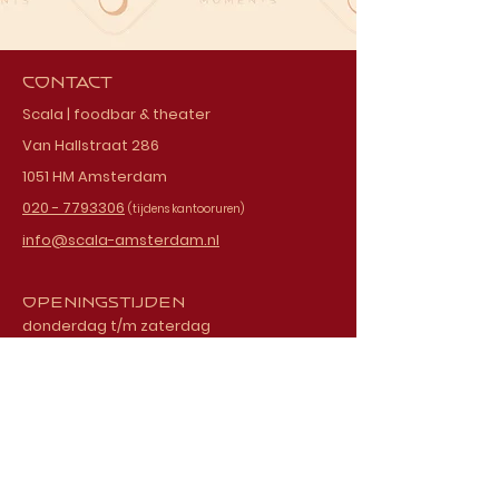
Contact
Scala | foodbar & theater
Van Hallstraat 286
1051 HM Amsterdam
020 - 7793306
(tijdens kantooruren)
info@scala-amsterdam.nl
Openingstijden
donderdag t/m zaterdag
vanaf 18.00 uur
Schrijf je in voor onze
nieuwsbrief
E-mailadres