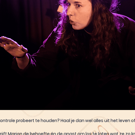
 controle probeert te houden? Haal je dan wel alles uit het leven o
schrijft Marjon de behoefte én de angst om los te laten wat ze zo