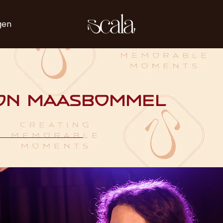
gen
on Maasbommel