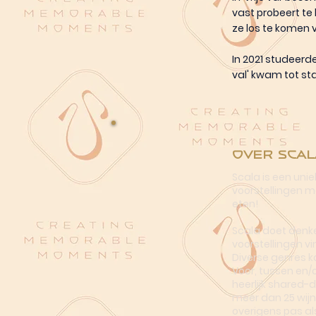
vast probeert te
ze los te komen v
In 2021 studeer
val' kwam tot st
Over Scal
Scala is een uni
voorstellingen me
eten!
Scala doet denke
voorstellingen vi
Diverse genres k
Voor, tussen en/
heerlijk shared-
meer dan 25 wijn
overigens pas al