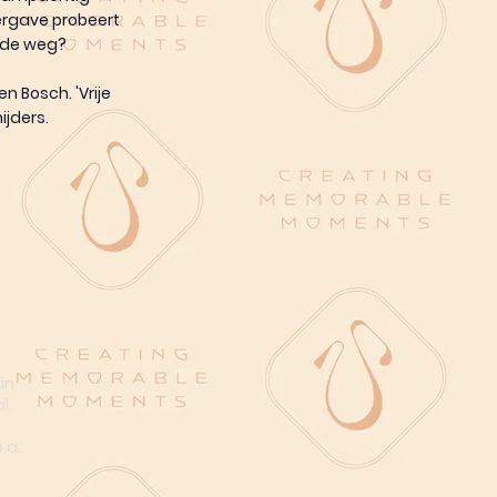
ergave probeert
n de weg?
 Bosch. 'Vrije
jders.
in.
l.
n
.a.