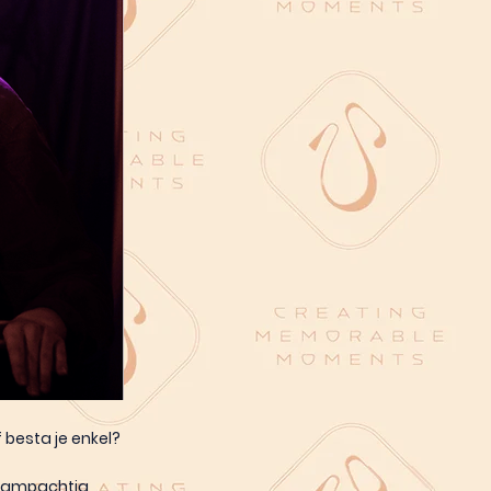
f besta je enkel?
 krampachtig