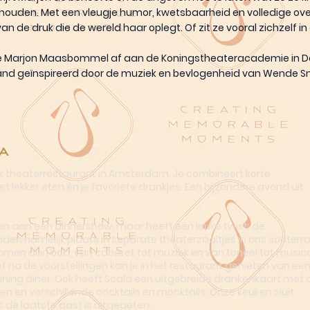
 houden. Met een vleugje humor, kwetsbaarheid en volledige ov
an de druk die de wereld haar oplegt. Of zit ze vooral zichzelf i
de Marjon Maasbommel af aan de Koningstheateracademie in Den
and geïnspireerd door de muziek en bevlogenheid van Wende Sni
a
ek theaterrestaurant in Amsterdam. Je combineert korte
t lekker eten én je favoriete drankjes. Een bijzondere avond uit
n aan een dinnershow, maar heeft een leuke twist: de
nden namelijk plaats in separate theaterzaaltjes in ons souterra
omen aan bod, van cabaret tot muziek en van toneel tot musica
of na de voorstellingen kan je in het restaurant genieten van ee
dining diner. Ook heeft Scala een uitgebreide drankenkaart met o
en en verschillende cocktails en mocktails. Onze keuken sluit
s de laatste gast is uitgegeten.