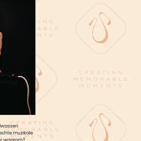
volwassen
wachte muzikale
ag: waarom?