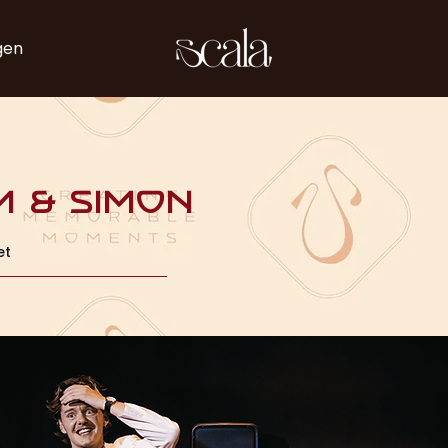
gen
m & Simon
et