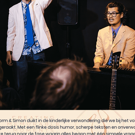
orm & Simon duikt in de kinderlijke verwondering die we bij het 
tgeraakt. Met een flinke dosis humor, scherpe teksten en onver
ze terug naar de fase waarin alles begon met één simpele vra