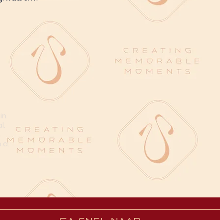
in.
l.
n
.a.