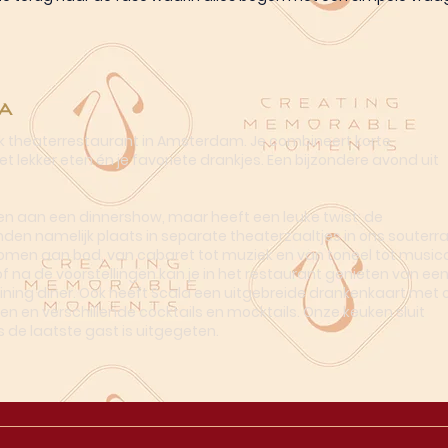
a
ek theaterrestaurant in Amsterdam. Je combineert korte
t lekker eten én je favoriete drankjes. Een bijzondere avond uit
n aan een dinnershow, maar heeft een leuke twist: de
nden namelijk plaats in separate theaterzaaltjes in ons souterra
omen aan bod, van cabaret tot muziek en van toneel tot musica
of na de voorstellingen kan je in het restaurant genieten van ee
dining diner. Ook heeft Scala een uitgebreide drankenkaart met o
en en verschillende cocktails en mocktails. Onze keuken sluit
s de laatste gast is uitgegeten.