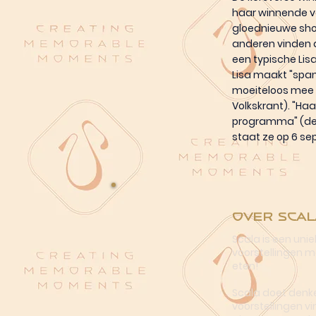
haar winnende voo
gloednieuwe show
anderen vinden da
een typische Li
Lisa maakt "span
moeiteloos mee e
Volkskrant). "Ha
programma" (de T
staat ze op 6 se
Over Scal
Scala is een uni
voorstellingen me
eten!
Scala doet denke
voorstellingen vi