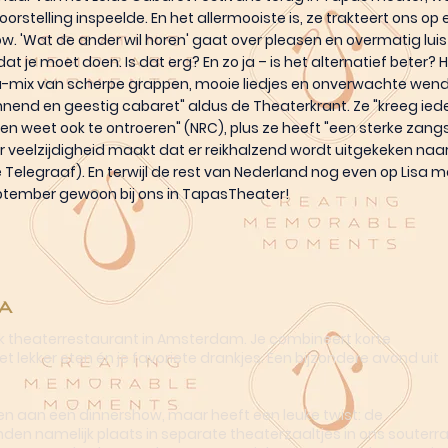
rstelling inspeelde. En het allermooiste is, ze trakteert ons op
. 'Wat de ander wil horen' gaat over pleasen en overmatig lui
t je moet doen. Is dat erg? En zo ja – is het alternatief beter? 
sa-mix van scherpe grappen, mooie liedjes en onverwachte wen
nend en geestig cabaret" aldus de Theaterkrant. Ze "kreeg ied
n weet ook te ontroeren" (NRC), plus ze heeft "een sterke zan
ar veelzijdigheid maakt dat er reikhalzend wordt uitgekeken na
elegraaf). En terwijl de rest van Nederland nog even op Lisa 
ptember gewoon bij ons in TapasTheater!
a
ek theaterrestaurant in Amsterdam. Je combineert korte
t lekker eten én je favoriete drankjes. Een bijzondere avond uit
n aan een dinnershow, maar heeft een leuke twist: de
nden namelijk plaats in separate theaterzaaltjes in ons souterra