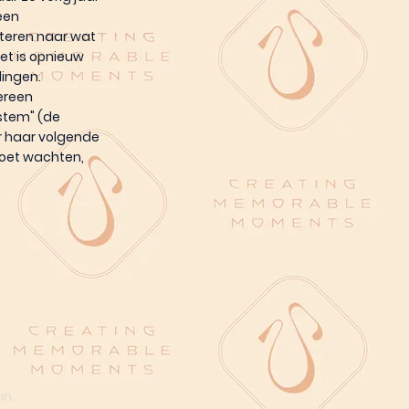
 een
steren naar wat
Het is opnieuw
dingen.
ereen
gstem" (de
ar haar volgende
moet wachten,
in.