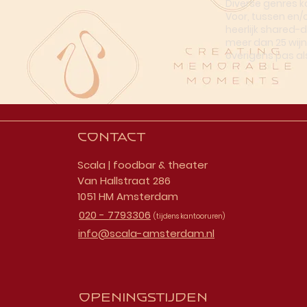
Diverse genres k
Voor, tussen en/
heerlijk shared-
meer dan 25 wijn
overigens pas al
Contact
Scala | foodbar & theater
Van Hallstraat 286
1051 HM Amsterdam
020 - 7793306
(tijdens kantooruren)
info@scala-amsterdam.nl
Openingstijden