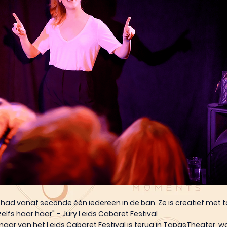
had vanaf seconde één iedereen in de ban. Ze is creatief met ta
elfs haar haar" – Jury Leids Cabaret Festival
naar van het Leids Cabaret Festival is terug in TapasTheater, wa