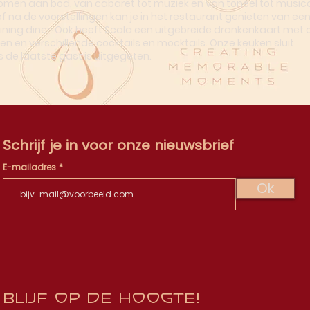
omen aan bod, van cabaret tot muziek en van toneel tot musica
of na de voorstellingen kan je in het restaurant genieten van ee
dining diner. Ook heeft Scala een uitgebreide drankenkaart met o
en en verschillende cocktails en mocktails. Onze keuken sluit
s de laatste gast is uitgegeten.
Schrijf je in voor onze nieuwsbrief
E-mailadres
Ok
Blijf op de hoogte!