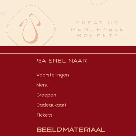
l.
n
.a.
Ga snel naar
Voorstellingen
Menu
Groepen
Cadeaukaart
Tickets
Beeldmateriaal