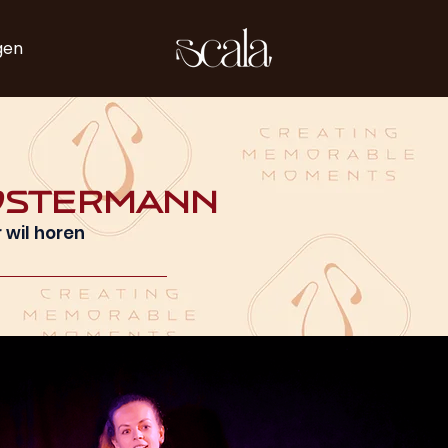
gen
 Ostermann
 wil horen