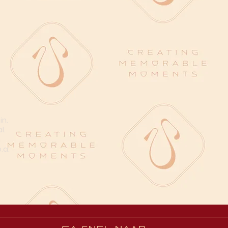
in.
l.
n
.a.