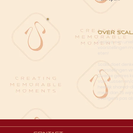
Over Scal
Scala is een uni
voorstellingen me
eten!
Scala doet denke
voorstellingen vi
Diverse genres k
Voor, tussen en/
heerlijk shared-
meer dan 25 wijn
overigens pas al