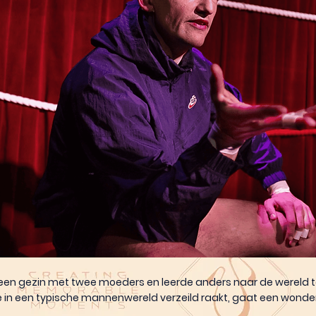
een gezin met twee moeders en leerde anders naar de wereld te k
die in een typische mannenwereld verzeild raakt, gaat een wonde