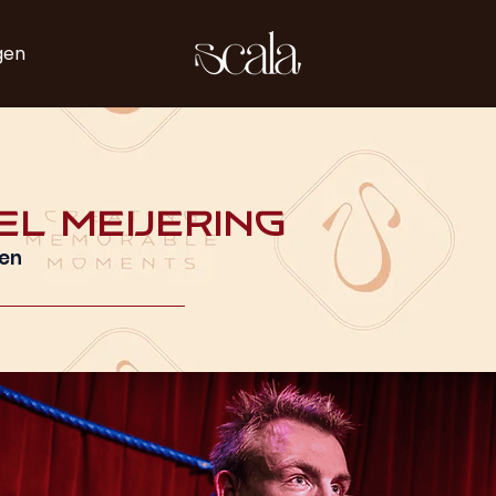
gen
l Meijering
ten