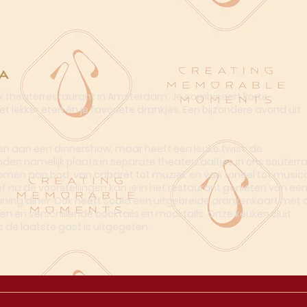
a
ek theaterrestaurant in Amsterdam. Je combineert korte
t lekker eten én je favoriete drankjes. Een bijzondere avond uit
n aan een dinnershow, maar heeft een leuke twist: de
nden namelijk plaats in separate theaterzaaltjes in ons souterra
omen aan bod, van cabaret tot muziek en van toneel tot musica
of na de voorstellingen kan je in het restaurant genieten van ee
dining diner. Ook heeft Scala een uitgebreide drankenkaart met o
en en verschillende cocktails en mocktails. Onze keuken sluit
s de laatste gast is uitgegeten.