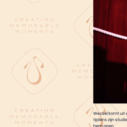
Wessel komt uit 
tijdens zijn stu
hem open.