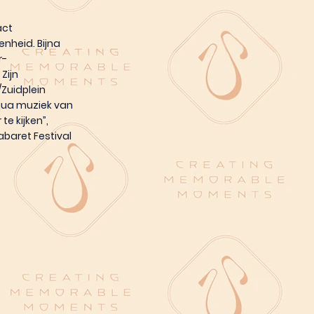
act
nheid. Bijna
r-
Zijn
Zuidplein
 qua muziek van
e kijken”,
abaret Festival