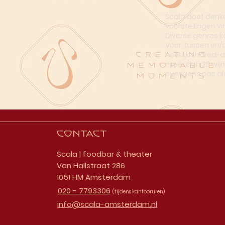
Scala doet denke
voorstellingen vi
Diverse genres k
Voor, tussen en/
heerlijk shared-
meer dan 25 wijn
overigens pas al
Contact
Scala | foodbar & theater
Van Hallstraat 286
1051 HM Amsterdam
020 - 7793306
(tijdens kantooruren)
info@scala-amsterdam.nl