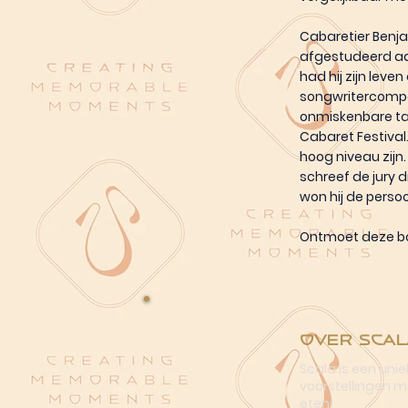
Cabaretier Benja
afgestudeerd aa
had hij zijn leve
songwritercompet
onmiskenbare tal
Cabaret Festival
hoog niveau zijn.
schreef de jury d
won hij de persoon
Ontmoet deze bo
Over Scal
Scala is een uni
voorstellingen me
eten!