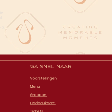
in.
l.
n
.a.
Ga snel naar
Voorstellingen
Menu
Groepen
Cadeaukaart
Tickets