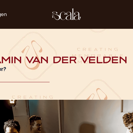
gen
min van der Velden
er?