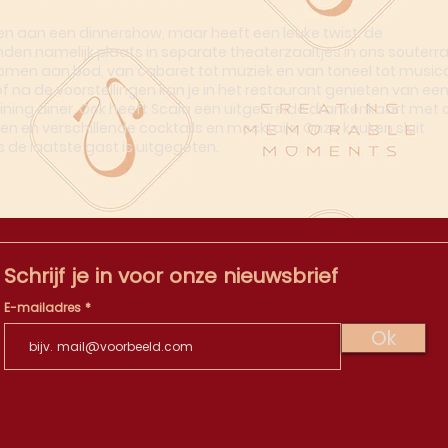
n aan een dinnershow, maar heeft een leuke twist: de
nden namelijk plaats in separate theaterzaaltjes in ons souterra
omen aan bod, van cabaret tot muziek en van toneel tot musica
of na de voorstellingen kan je in het restaurant genieten van ee
dining diner. Ook heeft Scala een uitgebreide drankenkaart met o
en en verschillende cocktails en mocktails. Onze keuken sluit
s de laatste gast is uitgegeten.
Schrijf je in voor onze nieuwsbrief
E-mailadres
Ok