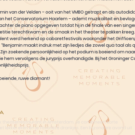
min van der Velden – ooit van het VMBO getrapt en als autodid
n het Conservatorium Haarlem – ademt muzikaliteit en bevloge
n achter de piano opgegeven totdat hij in de finale van een singe
itie terechtkwam en de smaak in het theater te pakken kreeg. 
ent werd herkend op cabaretfestivals waaronder het Griffioen/
. “Benjamin maakt indruk met zijn liedjes die zowel qua taal als
 Zijn zoekende persoonlijkheid op het podium is boeiend om naar t
ie hem vervolgens de juryprijs overhandigde. Bij het Groninger C
lijkheidsprijs.
eiende, ruwe diamant!
a
ek theaterrestaurant in Amsterdam. Je combineert korte
t lekker eten én je favoriete drankjes. Een bijzondere avond uit