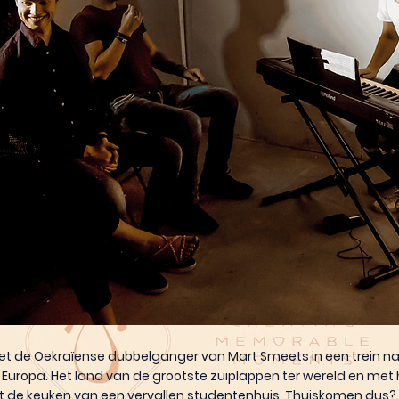
t de Oekraïense dubbelganger van Mart Smeets in een trein na
Europa. Het land van de grootste zuiplappen ter wereld en met 
t de keuken van een vervallen studentenhuis. Thuiskomen dus?