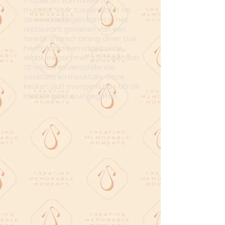
muziek en van toneel tot
musical. Voor, tussen en/of na
de voorstellingen kan je in het
restaurant genieten van een
heerlijk shared-dining diner. Ook
heeft Scala een uitgebreide
drankenkaart met o.a. meer dan
25 wijnen en verschillende
cocktails en mocktails. Onze
keuken sluit overigens pas als de
laatste gast is uitgegeten.