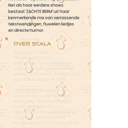
Net als haar eerdere shows
bestaat ‘ZACHTE BERM’ uit haar
kenmerkende mix van verrassende
tekstwendingen, fluwelen liedjes
en directe humor.
Over Scala
Scala is een uniek
theaterrestaurant in
Amsterdam. Je combineert
korte voorstellingen met lekker
eten én je favoriete drankjes. Een
bijzondere avond uit eten!
Scala doet denken aan een
dinnershow, maar heeft een
leuke twist: de voorstellingen
vinden namelijk plaats in
separate theaterzaaltjes in ons
souterrain. Diverse genres
komen aan bod, van cabaret tot