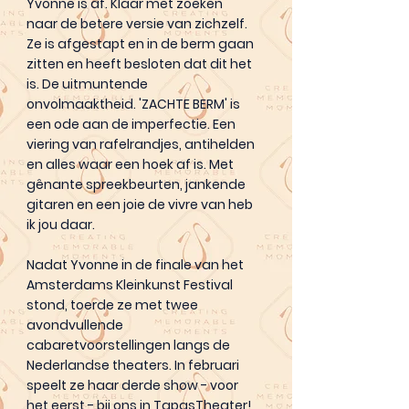
Yvonne is af. Klaar met zoeken
naar de betere versie van zichzelf.
Ze is afgestapt en in de berm gaan
zitten en heeft besloten dat dit het
is. De uitmuntende
onvolmaaktheid. 'ZACHTE BERM' is
een ode aan de imperfectie. Een
viering van rafelrandjes, antihelden
en alles waar een hoek af is. Met
gênante spreekbeurten, jankende
gitaren en een joie de vivre van heb
ik jou daar.
Nadat Yvonne in de finale van het
Amsterdams Kleinkunst Festival
stond, toerde ze met twee
avondvullende
cabaretvoorstellingen langs de
Nederlandse theaters. In februari
speelt ze haar derde show - voor
het eerst - bij ons in TapasTheater!