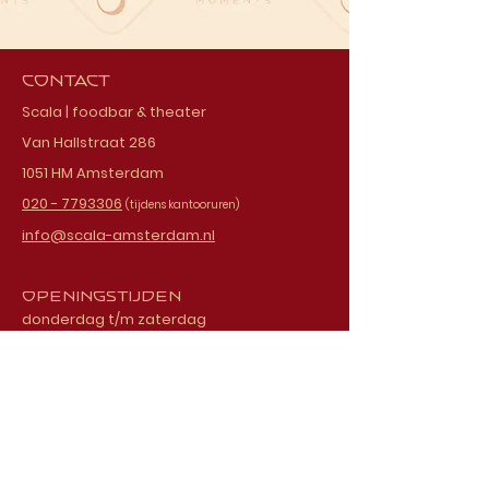
Contact
Scala | foodbar & theater
Van Hallstraat 286
1051 HM Amsterdam
020 - 7793306
(tijdens kantooruren)
info@scala-amsterdam.nl
Openingstijden
donderdag t/m zaterdag
vanaf 18.00 uur
Schrijf je in voor onze
nieuwsbrief
E-mailadres