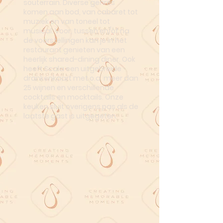
souterrain. Diverse genres
komen aan bod, van cabaret tot
muziek en van toneel tot
musical. Voor, tussen en/of na
de voorstellingen kan je in het
restaurant genieten van een
heerlijk shared-dining diner. Ook
heeft Scala een uitgebreide
drankenkaart met o.a. meer dan
25 wijnen en verschillende
cocktails en mocktails. Onze
keuken sluit overigens pas als de
laatste gast is uitgegeten.