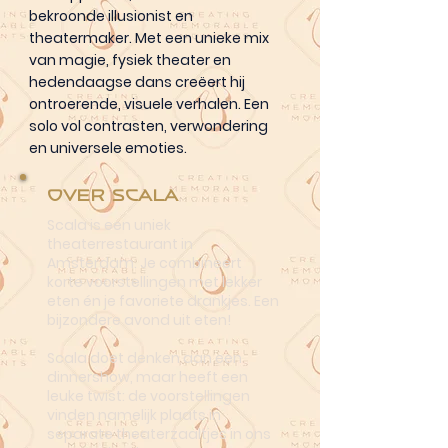
bekroonde illusionist en
theatermaker. Met een unieke mix
van magie, fysiek theater en
hedendaagse dans creëert hij
ontroerende, visuele verhalen. Een
solo vol contrasten, verwondering
en universele emoties.
Over Scala
Scala is een uniek
theaterrestaurant in
Amsterdam. Je combineert
korte voorstellingen met lekker
eten én je favoriete drankjes. Een
bijzondere avond uit eten!
Scala doet denken aan een
dinnershow, maar heeft een
leuke twist: de voorstellingen
vinden namelijk plaats in
separate theaterzaaltjes in ons