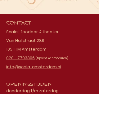
Contact
Scala | foodbar & theater
Van Hallstraat 286
1051 HM Amsterdam
020 - 7793306
(tijdens kantooruren)
info@scala-amsterdam.nl
Openingstijden
donderdag t/m zaterdag
vanaf 18.00 uur
Schrijf je in voor onze
nieuwsbrief
E-mailadres