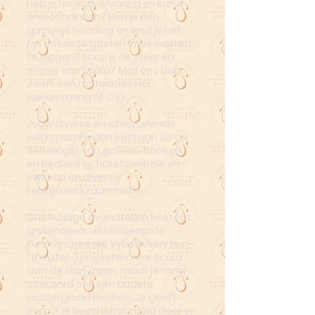
Heb je horeca-ervaring en kun jij
snel schakelen? Heb je een
gastvrije houding en vind je het
fijn om onze gasten in de watten
te leggen? Snap jij de sfeer én
missie van Scala?
Mail ons
dan
z.s.m. een motivatie (incl.
werkervaring of CV).
Jouw diverse en afwisselende
werkzaamheden bestaan uit de
ontvangst van gasten, barwerk
en bediening, ticketcontrole en -
verkoop én diverse
keukenwerkzaamheden.
Ons huidige avondteam bestaat
grotendeels uit uitvoerende
kunstenaars die ‘in between’ hun
(theater-) projecten voor Scala
aan de slag gaan, maar je mag
uiteraard ook een andere
achtergrond hebben. Je geeft
vooraf je beschikbaarheid door en