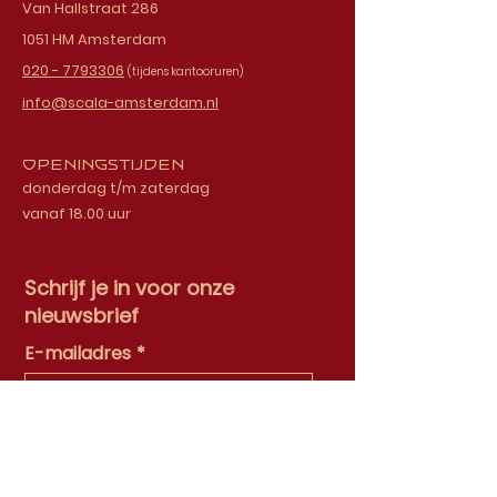
Van Hallstraat 286
1051 HM Amsterdam
020 - 7793306
(tijdens kantooruren)
info@scala-amsterdam.nl
Openingstijden
donderdag t/m zaterdag
vanaf 18.00 uur
Schrijf je in voor onze
nieuwsbrief
E-mailadres
Ok