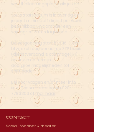
wordt alleen ingepland als je kan.
Jouw startdatum is in overleg en
je bent minimaal 1 dienst per week
beschikbaar, waaronder een
vrijdag- of zaterdagavond.
De vergoeding start bij €16,- (excl.
btw, excl fooi) per uur op ZZP basis
(dienstverband is ook mogelijk!)
en er zijn op termijn
doorgroeimogelijkheden tot
shiftleader.
Bel voor vragen en/of meer info
met Tessa Harmsen via
020-
7793306
of
mail haar
.
Contact
Scala | foodbar & theater