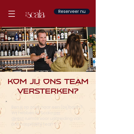
Reserveer nu
Kom jij ons team
versterken?
Ben jij op zoek naar een (bij)baan?
Wij hebben bij Scala
per
direct
ruimte voor uitbreiding van
ons hospitality team!