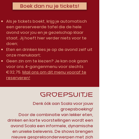
Boek dan nu je tickets!
Als je tickets boekt, krijg je automatisch
een gereserveerde tafel
die de hele
avond voor jou en je gezelschap klaar
staat. Jij hoeft hier verder niets voor te
doen;
Eten en drinken kies je op de avond zelf uit
onze menukaart;
Geen zin om te kiezen? Je kan ook gaan
voor ons 4-gangenmenu voor slechts
€32,75.
Mail ons om dit menu vooraf te
reserveren!
Groepsuitje
Denk óók aan Scala voor jouw
groepsboeking!
Door de combinatie van lekker eten,
drinken en korte voorstellingen wordt een
avond Scala een informele, dynamische
en unieke belevenis. De shows brengen
nieuwe gespreksonderwerpen met zich