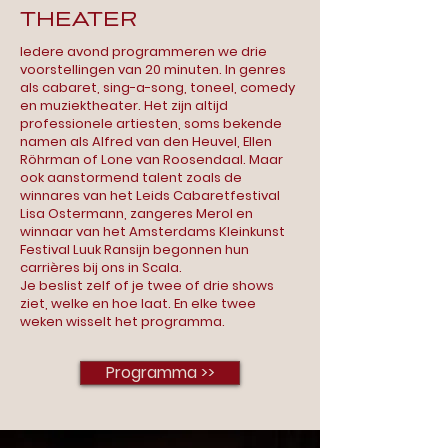
Theater
Iedere avond programmeren we drie
voorstellingen van 20 minuten. In genres
als cabaret, sing-a-song, toneel, comedy
en muziektheater. Het zijn altijd
professionele artiesten, soms bekende
namen als Alfred van den Heuvel, Ellen
Röhrman of Lone van Roosendaal. Maar
ook aanstormend talent zoals de
winnares van het Leids Cabaretfestival
Lisa Ostermann, zangeres Merol en
winnaar van het Amsterdams Kleinkunst
Festival Luuk Ransijn begonnen hun
carrières bij ons in Scala.
Je beslist zelf of je twee of drie shows
ziet, welke en hoe laat. En elke twee
weken wisselt het programma.
Programma >>