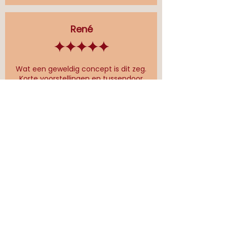
René
Wat een geweldig concept is dit zeg.
Korte voorstellingen en tussendoor
lekker borrelen en hapjes eten. Ik kom
zeker nog terug!
Lois
Voor het eerst geweest toen het nog
Tapas Theater was en toen al heel erg
onder de indruk van dit leuke concept.