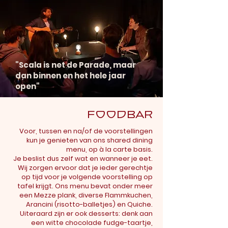
"Scala is net de Parade, maar
dan binnen en het hele jaar
open"
Foodbar
Voor, tussen en na/of de voorstellingen
kun je genieten van ons shared dining
menu, op à la carte basis.
Je beslist dus zelf wat en wanneer je eet.
Wij zorgen ervoor dat je ieder gerechtje
op tijd voor je volgende voorstelling op
tafel krijgt. Ons menu bevat onder meer
een Mezze plank, diverse Flammkuchen,
Arancini (risotto-balletjes) en Quiche.
Uiteraard zijn er ook desserts: denk aan
een witte chocolade fudge-taartje,