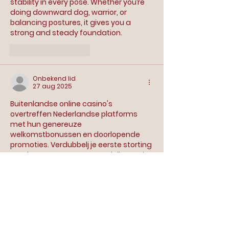
stability in every pose. Whether you’re 
doing downward dog, warrior, or 
balancing postures, it gives you a 
strong and steady foundation.
Like
Reageren
Onbekend lid
27 aug 2025
Buitenlandse online casino's 
overtreffen Nederlandse platforms 
met hun genereuze 
welkomstbonussen en doorlopende 
promoties. Verdubbelj je eerste storting 
met bonussen tot 500 euro, krijg gratis 
online buitenlandse casino
 spins op 
populaire slots en profiteer van 
cashback acties. Deze casino's bieden 
loyalty programma's waarbij elke inzet 
beloond wordt met punten die je kunt 
inwisselen. Wekelijkse toernooien en 
seizoensgebonden acties zorgen voor 