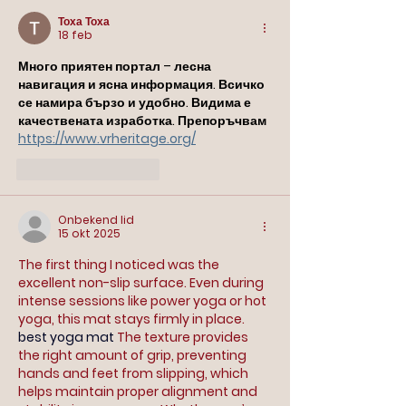
Тоха Тоха
18 feb
Много приятен портал – лесна 
навигация и ясна информация. Всичко 
се намира бързо и удобно. Видима е 
качествената изработка. Препоръчвам 
https://www.vrheritage.org/
Like
Reageren
Onbekend lid
15 okt 2025
The first thing I noticed was the 
excellent non-slip surface. Even during 
intense sessions like power yoga or hot 
yoga, this mat stays firmly in place. 
best yoga mat
The texture provides 
the right amount of grip, preventing 
hands and feet from slipping, which 
helps maintain proper alignment and 