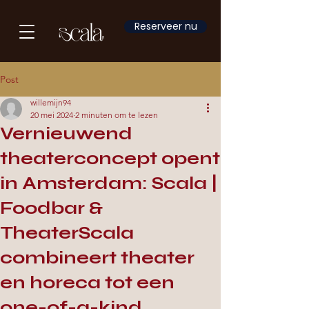
Reserveer nu
Post
willemijn94
20 mei 2024
2 minuten om te lezen
Vernieuwend
theaterconcept opent
in Amsterdam: Scala |
Foodbar &
TheaterScala
combineert theater
en horeca tot een
one-of-a-kind