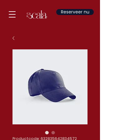
Reserveer nu
Productcode: 632835642834572