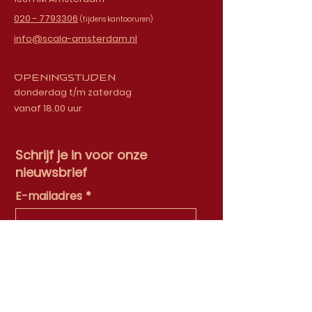
020 - 7793306
(tijdens kantooruren)
info@scala-amsterdam.nl
Openingstijden
donderdag t/m zaterdag
vanaf 18.00 uur
Schrijf je in voor onze
nieuwsbrief
E-mailadres
Ok