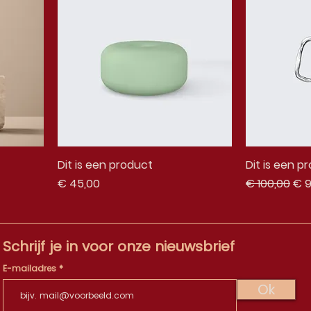
Dit is een product
Dit is een p
Prijs
Normale prij
Ver
€ 45,00
€ 100,00
€ 9
Schrijf je in voor onze nieuwsbrief
E-mailadres
Ok