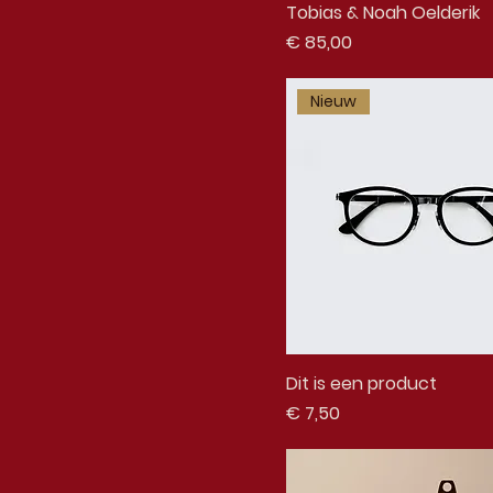
Tobias & Noah Oelderik
Prijs
€ 85,00
Nieuw
Dit is een product
Prijs
€ 7,50