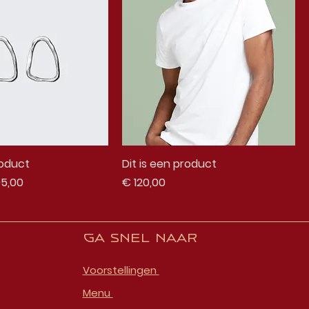
roduct
Dit is een product
s
koopprijs
Prijs
5,00
€ 120,00
Ga snel naar
Voorstellingen
Menu