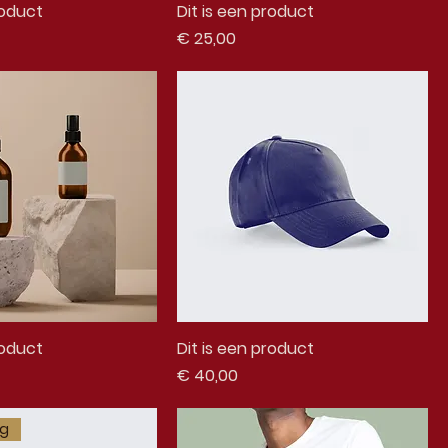
roduct
Dit is een product
Prijs
€ 25,00
roduct
Dit is een product
Prijs
€ 40,00
ng