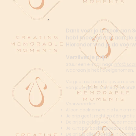
Dank voor je bezoek aan 
hebt meegedaan aan de go
Hieronder vind je de voor
Verzilver je prijs!
Stuur een e-mail naar
info@sca
waaraan je hebt deelgenomen.
Vergeet niet aan te geven op we
van jouw gratis comedy-avond!
Voorwaarden:
Alleen deelnemers die hun e-ma
Je prijs geeft recht op één grat
De prijs is geldig voor twee m
Je kunt per boeking/bezoek één pr
De prijs is alleen geldig in com