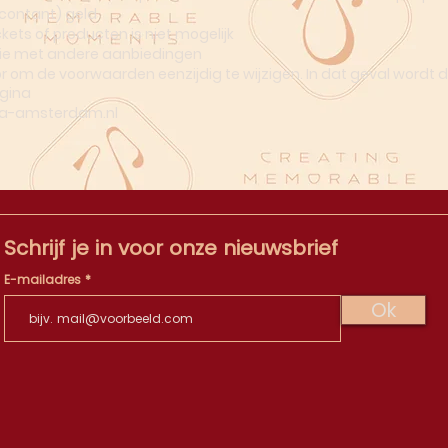
 (contant) geld
kets of producten is niet mogelijk
natie met andere aanbiedingen
or om de voorwaarden eenzijdig te wijzigen. In dat geval wordt
gina
la-amsterdam.nl
Schrijf je in voor onze nieuwsbrief
E-mailadres
Ok