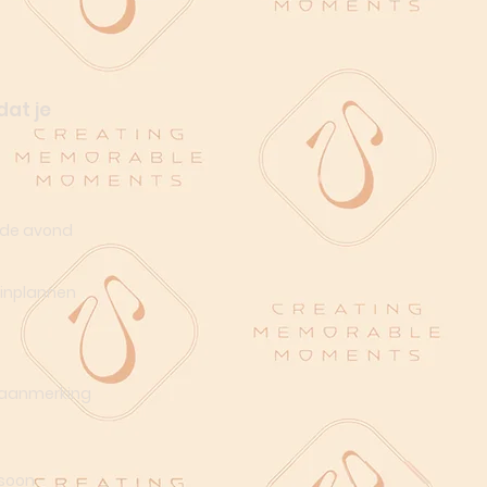
dat je
 de avond
 inplannen
n aanmerking
rsoon