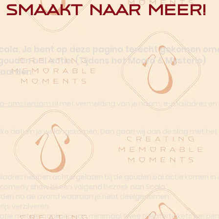
Smaakt naar meer!
Scala. Je bent op deze pagina terecht gekomen om
uden bal actie. (Tijdens het Moord & Mysterie)
waarden.
la-amsterdam.nl
met vermelding van je naam, e-mailadres en
lke datum je wil langskomen. Dan gaan wij aan de slag met het
iladres hebben achtergelaten bij de gouden bal actie komen i
is comedy show bij een volgend bezoek aan Scala
aanden na de avond waaraan je hebt deelgenomen
ijs verzilveren
binatie met de aankoop van minimaal twee theatertickets per pe