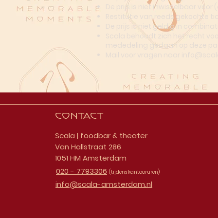
De prijs is niet inwisselbaar voor
Restitutie van reeds gekochte tic
De prijs is niet geldig in combi
Scala behoudt zich het recht vo
mededeling gedaan op deze pa
Mail voor vragen naar
info@sca
Contact
Scala | foodbar & theater
Van Hallstraat 286
1051 HM Amsterdam
020 - 7793306
(tijdens kantooruren)
info@scala-amsterdam.nl