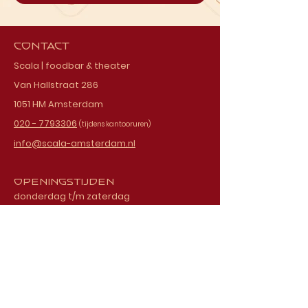
Contact
Scala | foodbar & theater
Van Hallstraat 286
1051 HM Amsterdam
020 - 7793306
(tijdens kantooruren)
info@scala-amsterdam.nl
Openingstijden
donderdag t/m zaterdag
vanaf 18.00 uur
Schrijf je in voor onze
nieuwsbrief
E-mailadres