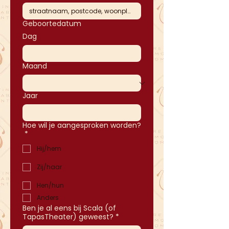
Geboortedatum
Dag
Maand
Jaar
Hoe wil je aangesproken worden?
*
Hij/hem
Zij/haar
Hen/hun
Anders
Ben je al eens bij Scala (of
TapasTheater) geweest?
*