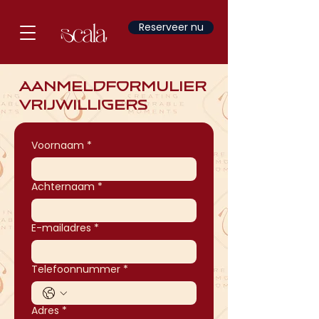
Reserveer nu
Aanmeldformulier
Vrijwilligers
Voornaam
*
Achternaam
*
E-mailadres
*
Telefoonnummer
*
Adres
*