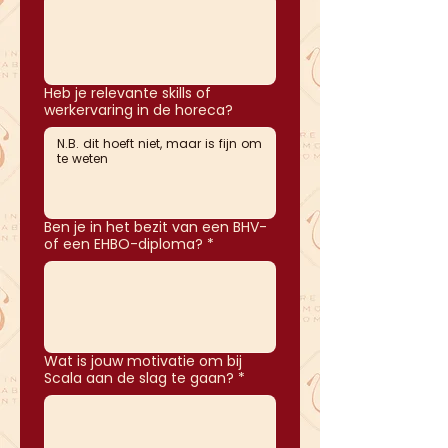
Heb je relevante skills of
werkervaring in de horeca?
Ben je in het bezit van een BHV-
of een EHBO-diploma?
*
Wat is jouw motivatie om bij
Scala aan de slag te gaan?
*