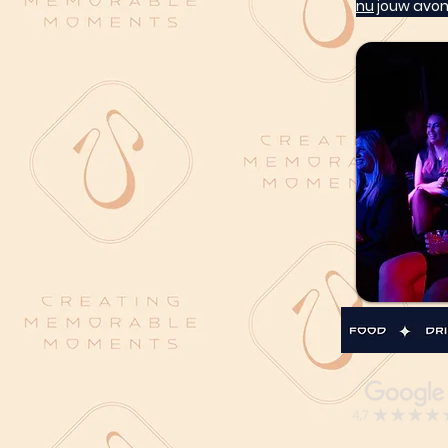
nu
 jouw avon