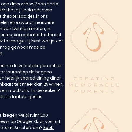
 een dinnershow? Van harte 
rkt het bij Scala nét even 
er theaterzaaltjes in ons 
pelen elke avond meerdere 
n van twintig minuten, in 
enres: van cabaret tot toneel 
 tot magie. Jij kiest wat je ziet 
je mag gewoon mee de 
n.
en na de voorstellingen schuif 
t restaurant op de begane 
n heerlijk 
shared dining diner.
kaart telt meer dan 25 wijnen, 
s en mocktails. En de keuken? 
als de laatste gast is 
ts kregen we al ruim 200 
views op Google. Klaar voor uit 
eater in Amsterdam? 
Boek 