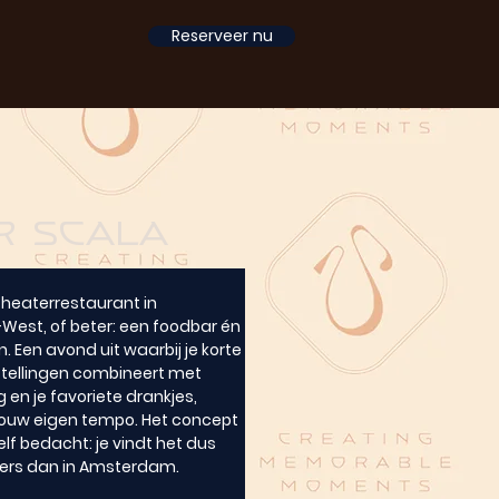
Reserveer nu
r Scala
theaterrestaurant in 
st, of beter: een foodbar én 
n. Een avond uit waarbij je korte 
tellingen combineert met 
 en je favoriete drankjes, 
jouw eigen tempo. Het concept 
f bedacht: je vindt het dus 
ers dan in Amsterdam.