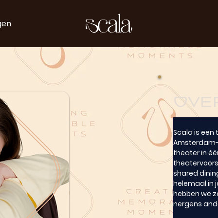
gen
Ove
Scala is een 
Amsterdam-We
theater in éé
theatervoors
shared dining
helemaal in 
hebben we zel
nergens and