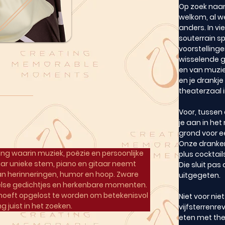
Op zoek naar
welkom, al we
anders. In vi
souterrain s
voorstellinge
wisselende g
en van muziek
en je drank
theaterzaal i
Voor, tussen 
je aan in he
grond voor ee
Onze dranken
ling waarin muziek, poëzie en persoonlijke 
plus cocktail
r unieke stem, piano en gitaar neemt 
Die sluit pas 
an herinneringen, humor en hoop. Zware 
uitgegeten.
eelse gedichtjes en herkenbare momenten. 
s hoeft opgelost te worden om betekenisvol 
Niet voor nie
g juist in het zoeken.
vijfsterrenre
eten met th