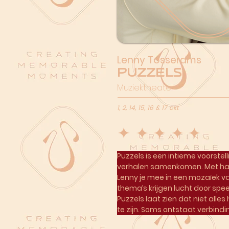
Lenny Tosserams
Puzzels
Muziektheater
1, 2, 14, 15, 16 & 17 okt
Puzzels is een intieme voorstel
verhalen samenkomen. Met haa
Lenny je mee in een mozaïek v
thema’s krijgen lucht door sp
Puzzels laat zien dat niet alle
te zijn. Soms ontstaat verbindin