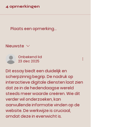
THEATERCONCEPT
opent in Ams
In de Westerparkbuurt in
In de Westerparkbu
OPENT IN
Scala | Food
4 opmerkingen
Amsterdam heeft Scala |
Amsterdam heeft S
AMSTERDAM:
TheaterScal
SCALA | FOODBAR &
Foodbar & Theater haar
combineert t
Foodbar & Theater
THEATER
en horeca to
deuren geopend. Scala
deuren geopend. 
Plaats een opmerking...
one-of-a-kin
combineert theater en horeca
combineert theate
ervaring
tot een...
tot een...
Nieuwste
Onbekend lid
23 dec 2025
Dit essay biedt een duidelijk en 
scherpzinnig begrip. De nadruk op 
interactieve digitale diensten laat zien 
dat ze in de hedendaagse wereld 
steeds meer waarde creëren. Wie dit 
verder wil onderzoeken, kan 
aanvullende informatie vinden op de 
website. De werkwijze is cruciaal, 
omdat deze in evenwicht is.