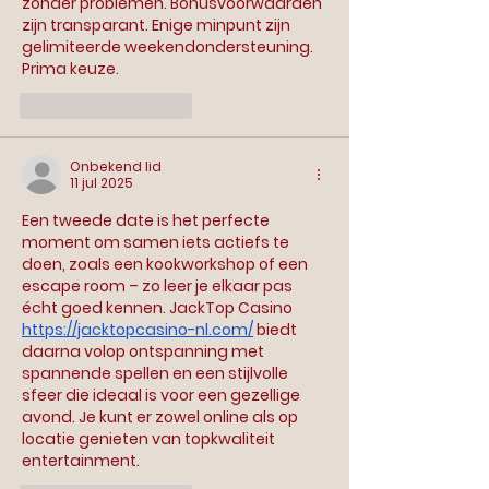
zonder problemen. Bonusvoorwaarden 
zijn transparant. Enige minpunt zijn 
gelimiteerde weekendondersteuning. 
Prima keuze.
Like
Reageren
Onbekend lid
11 jul 2025
Een tweede date is het perfecte 
moment om samen iets actiefs te 
doen, zoals een kookworkshop of een 
escape room – zo leer je elkaar pas 
écht goed kennen. JackTop Casino 
https://jacktopcasino-nl.com/
 biedt 
daarna volop ontspanning met 
spannende spellen en een stijlvolle 
sfeer die ideaal is voor een gezellige 
avond. Je kunt er zowel online als op 
locatie genieten van topkwaliteit 
entertainment.