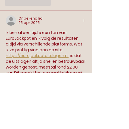
Like
Reageren
Onbekend lid
25 apr 2025
Ik ben al een tijdje een fan van 
EuroJackpot en ik volg de resultaten 
altijd via verschillende platforms. Wat 
ik zo prettig vind aan de site 
https://eurojackpotuitslagen.nl
, is dat 
de uitslagen altijd snel en betrouwbaar 
worden gepost, meestal rond 22:00 
uur. Dit maakt het erg makkelijk om bij 
te blijven met de nieuwste trekkingen. 
Bovendien is het handig dat je de 
trekking live kunt volgen via YouTube of 
de Teletekst-pagina. De recente 
veranderingen in het spel hebben ook 
mijn interesse…
Meer tonen
Bewerkt