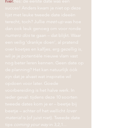
hier.
Yes: de eerste date was een 
succes! Anders kwam je niet op deze 
lijst met leuke tweede date ideeën 
terecht, toch? Jullie 
meet-up
 was hoe 
dan ook leuk genoeg om voor ronde 
numero dos
 te gaan – dat blijkt. Waar 
een veilig ‘drankje doen’, al pratend 
over koetjes en kalfjes, erg gezellig is, 
wil je je potentiële nieuwe vlam vast 
nog beter leren kennen. Geen date op 
de planning? Het kan natuurlijk óók 
zijn dat je alvast wat inspiratie wil 
opdoen voor later. Goede 
voorbereiding is het halve werk. In 
ieder geval: tijdens deze 10 soorten 
tweede dates kom je er – beetje bij 
beetje – achter of het wellicht 
lover 
material
 is (of juist niet). Tweede date 
tips 
coming your way
 in 3,2,1...